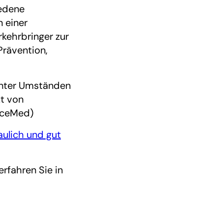
iedene
 einer
kehrbringer zur
Prävention,
 unter Umständen
xt von
iceMed)
ulich und gut
rfahren Sie in