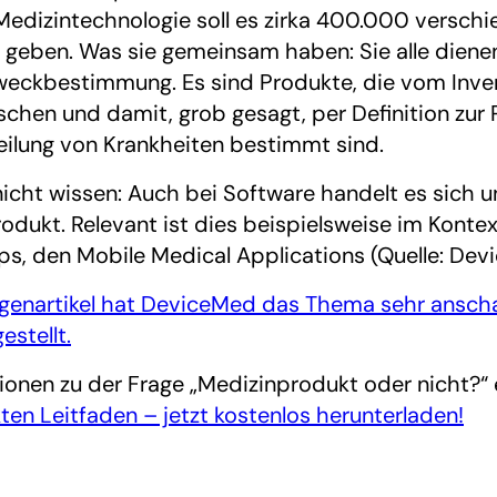
edizintechnologie soll es zirka 400.000 versch
geben. Was sie gemeinsam haben: Sie alle dienen
eckbestimmung. Es sind Produkte, die vom Inver
hen und damit, grob gesagt, per Definition zur 
ilung von Krankheiten bestimmt sind.
nicht wissen: Auch bei Software handelt es sich
odukt. Relevant ist dies beispielsweise im Konte
, den Mobile Medical Applications (Quelle: Dev
genartikel hat DeviceMed das Thema sehr anscha
estellt.
ionen zu der Frage „Medizinprodukt oder nicht?“ e
en Leitfaden – jetzt kostenlos herunterladen!