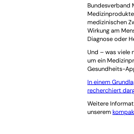
Bundesverband M
Medizinprodukte 
medizinischen Zw
Wirkung am Mensc
Diagnose oder He
Und – was viele 
um ein Medizinpr
Gesundheits-Apps
In einem Grundla
recherchiert darg
Weitere Informat
unserem
kompakt