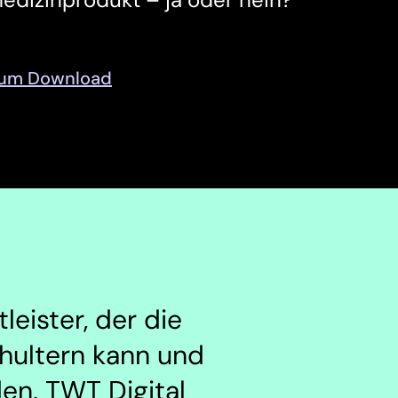
um Download
eister, der die
hultern kann und
en. TWT Digital