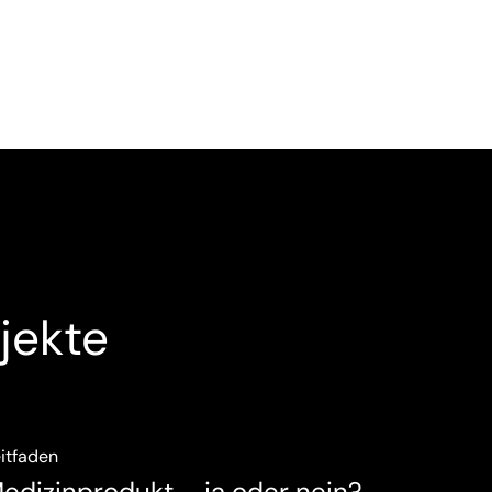
jekte
itfaden
edizinprodukt – ja oder nein?