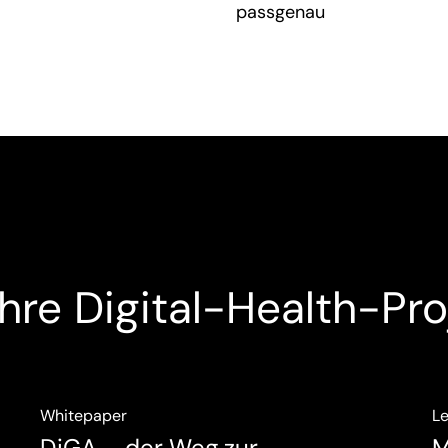
passgenau
Ihre Digital-Health-Pro
Whitepaper
Le
DiGA – der Weg zur
M